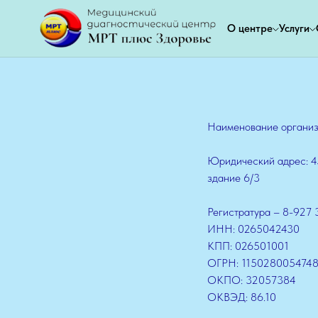
О центре
Услуги
Наименование органи
Юридический адрес: 452
здание 6/3
Регистратура – 8-927 
ИНН: 0265042430
КПП: 026501001
ОГРН: 115028005474
ОКПО: 32057384
ОКВЭД: 86.10