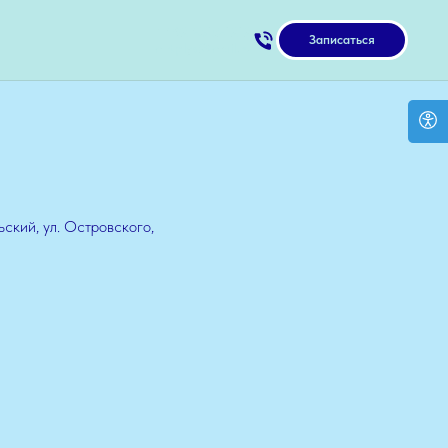
+7 927-315-1212
Записаться
mrtplys@mail.ru
ский, ул. Островского,